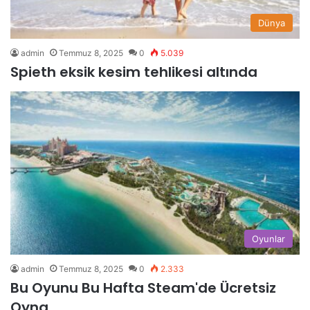
Dünya
admin
Temmuz 8, 2025
0
5.039
Spieth eksik kesim tehlikesi altında
Oyunlar
admin
Temmuz 8, 2025
0
2.333
Bu Oyunu Bu Hafta Steam'de Ücretsiz
Oyna