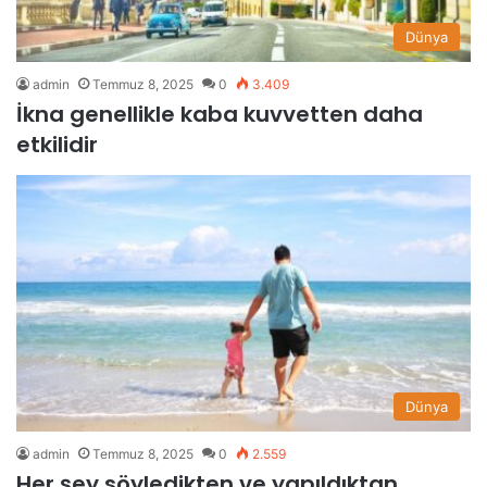
Dünya
admin
Temmuz 8, 2025
0
3.409
İkna genellikle kaba kuvvetten daha
etkilidir
Dünya
admin
Temmuz 8, 2025
0
2.559
Her şey söyledikten ve yapıldıktan